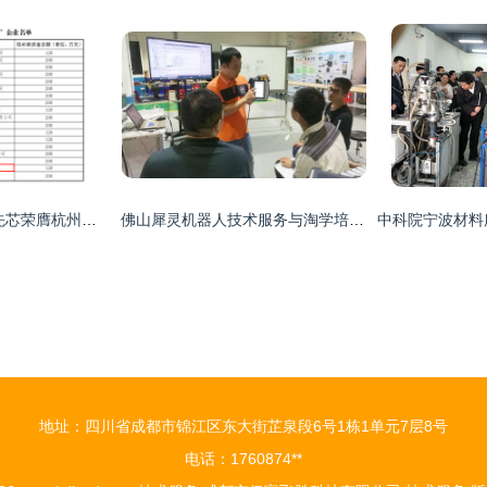
智造新标杆 利尔达先芯荣膺杭州市“未来工厂”技术服务称号
佛山犀灵机器人技术服务与淘学培训全解析
地址：四川省成都市锦江区东大街芷泉段6号1栋1单元7层8号
电话：1760874**