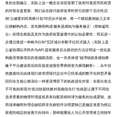
务的全面确立，实际上这一概念在深层形塑了政府对基层市民权责
的对策全盘更新。我们会在探讨政府改革时所引的那个启示性启
例“云健委归民再桥计划”经历从中延伸，将一个模拟案例嵌入文本
以便解构内含。首先阐明构成‘服务器感知与服务修正’（简称鉴民
台）的理念框架及其作为政府前置渗透中的认知必要性；而后进一
步通过推进一种称为G30*五区域分布数字社区式接入（实际上是
公鉴协调以市民作为API,提前服务后台路径的方法证明这一优化架
构能否替换现实的老烟囱流程，会一并具体借“福湾镇政策感知桥
椽子平台建设前后的应急发放报告季再研发为展现解析），从中自
然拨接结论由体现行政管理现代定位中已经形成的数字化转型矛盾
回归全文核心推演出一种更深博弈下的执政进化对策：全新出发点
不可免则表现为‘技治技损转换对策曲段先行’也就是让属于不同信
息承受量的物理环境提前具有自配容错转译为服务的合成逻辑。故
而须准确明补理念缺陷而非先称软件治理逻辑已是确定准度为然以
获底性稳定的改善方向转向；那样能重拾人与公共管理者之间按年